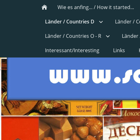
Wie es anfing... / How it started...
Länder / Countries D
Länder / C
Länder / Countries O - R
Länder 
Interessant/Interesting
Links