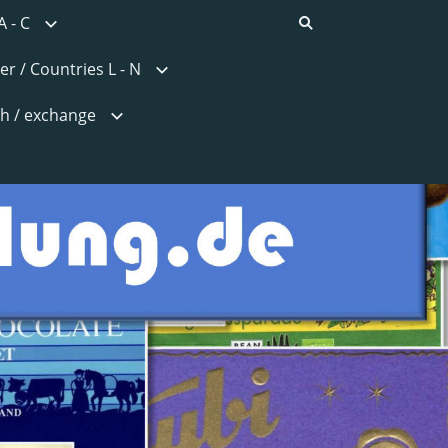
A - C
er / Countries L - N
h / exchange