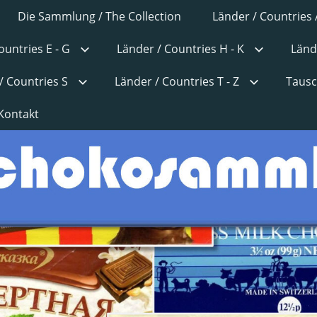
Die Sammlung / The Collection
Länder / Countries 
ountries E - G
Länder / Countries H - K
Länd
/ Countries S
Länder / Countries T - Z
Tausc
Kontakt