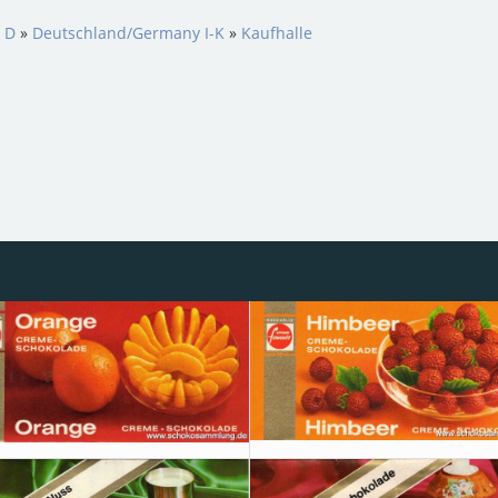
s D
»
Deutschland/Germany I-K
»
Kaufhalle