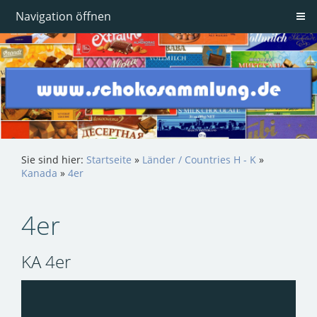
Navigation öffnen
Sie sind hier:
Startseite
»
Länder / Countries H - K
»
Kanada
»
4er
4er
KA 4er