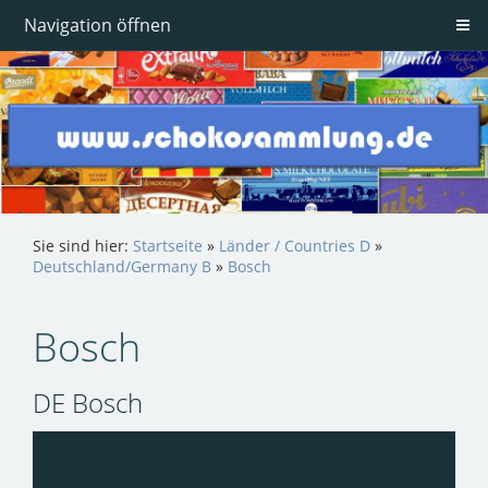
Navigation öffnen
Sie sind hier:
Startseite
»
Länder / Countries D
»
Deutschland/Germany B
»
Bosch
Bosch
DE Bosch