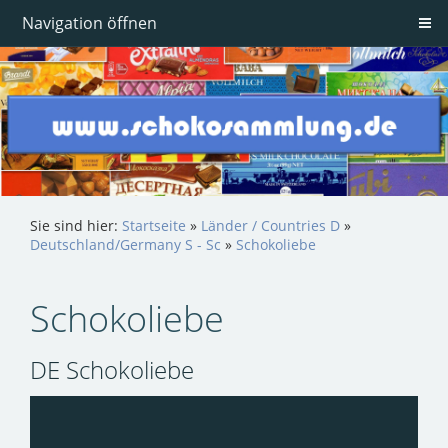
Navigation öffnen
Sie sind hier:
Startseite
»
Länder / Countries D
»
Deutschland/Germany S - Sc
»
Schokoliebe
Schokoliebe
DE Schokoliebe