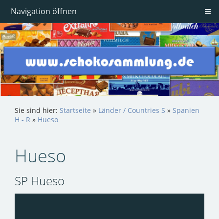
Navigation öffnen
Sie sind hier:
Startseite
»
Länder / Countries S
»
Spanien
H - R
»
Hueso
Hueso
SP Hueso